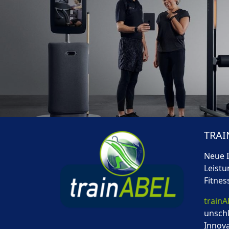
TRAI
Neue 
Leistu
Fitnes
train
unschl
Innova