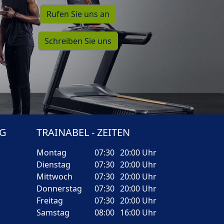
Rufen Sie uns an
Schreiben Sie uns
RG
TRAINABEL - ZEITEN
Montag
07:30
20:00 Uhr
Dienstag
07:30
20:00 Uhr
Mittwoch
07:30
20:00 Uhr
Donnerstag
07:30
20:00 Uhr
Freitag
07:30
20:00 Uhr
Samstag
08:00
16:00 Uhr