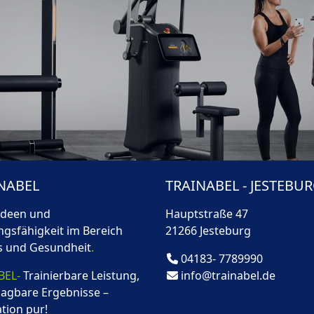
NABEL
TRAINABEL - JESTEBU
Ideen und
Hauptstraße 47
ngsfähigkeit im Bereich
21266 Jesteburg
s und Gesundheit
.
04183- 7789990
ABEL-
Trainierbare Leistung,
info@trainabel.de
agbare Ergebnisse –
tion pur!